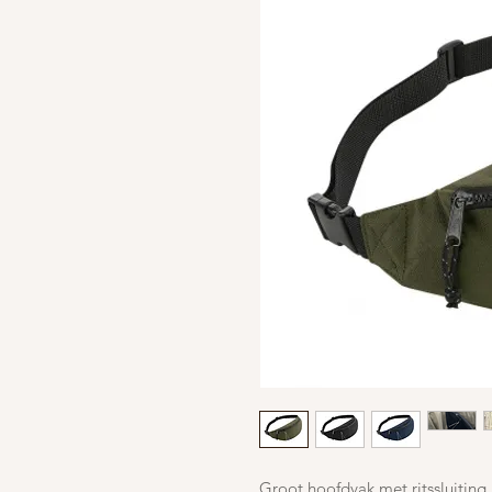
Groot hoofdvak met ritssluiting