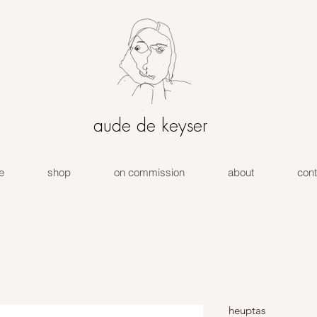
aude de keyser
e
shop
on commission
about
cont
heuptas