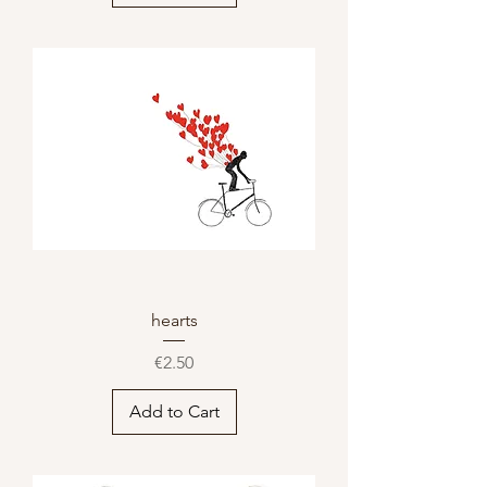
hearts
Price
€2.50
Add to Cart