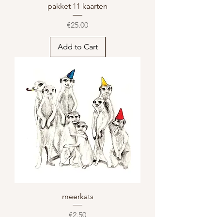
pakket 11 kaarten
Price
€25.00
Add to Cart
meerkats
Price
€2.50