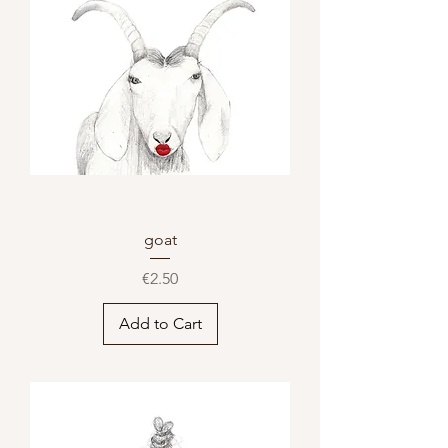
goat
Price
€2.50
Add to Cart