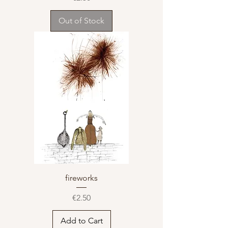
Out of Stock
fireworks
Price
€2.50
Add to Cart