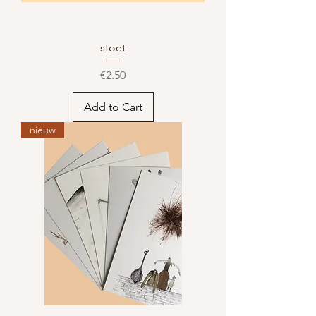
stoet
Price
€2.50
Add to Cart
nieuw