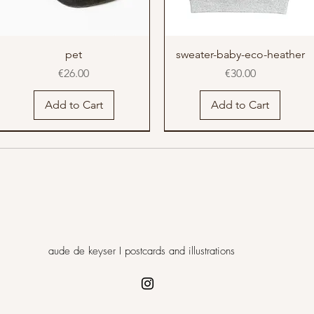
pet
sweater-baby-eco-heather
Price
Price
€26.00
€30.00
Add to Cart
Add to Cart
nieuw
nieuw
nieuw
nieuw
aude de keyser I postcards and illustrations
t shirt vrouw navy blauw
t shirt man navy blauw
berg
t shirt vrouw wit
t shirts man wit
rugzak zwart