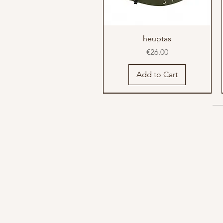
heuptas
Price
€26.00
Add to Cart
nieuw
nieuw
t shirt man natural raw
t shirt man grijs
rendieren