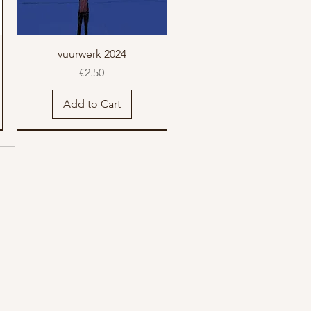
vuurwerk 2024
Price
€2.50
Add to Cart
nieuw
nieuw
t shirt man licht zwart
rugzak denim
danser