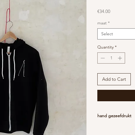
Price
€34.00
maat
*
Select
Quantity
*
Add to Cart
hand gezeefdrukt
60% katoen
40% polyester