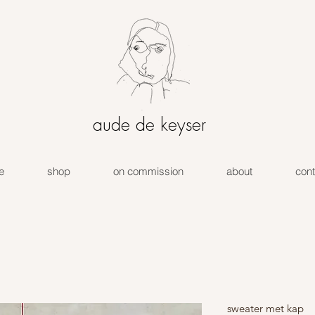
aude de keyser
e
shop
on commission
about
cont
sweater met kap