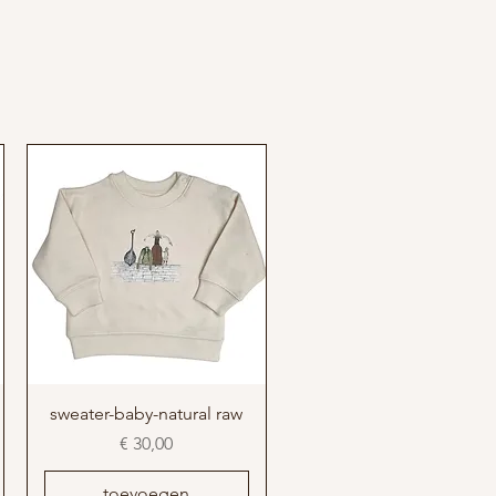
 drukknoop in gelijkaardige kleur
kknoop voor extra comfort
sweater-baby-natural raw
Prijs
€ 30,00
toevoegen