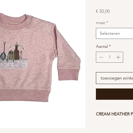
Prijs
€ 30,00
maat
*
Selecteren
Aantal
*
toevoegen wink
CREAM HEATHER P
- 85% Gesponnen e
Gerecycled polyest