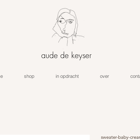
aude de keyser
e
shop
in opdracht
over
cont
sweater-baby-crea