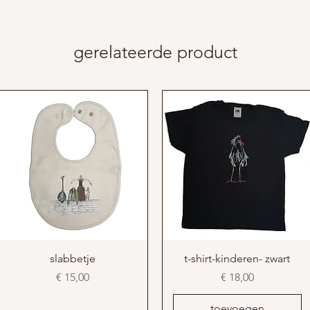
- vegan
- Schouderpas met 1
en 1 verborgen dru
gerelateerde product
slabbetje
t-shirt-kinderen- zwart
Prijs
Prijs
€ 15,00
€ 18,00
toevoegen