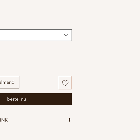
elmand
bestel nu
INK
n gekamd biologisch katoen, 15%
er