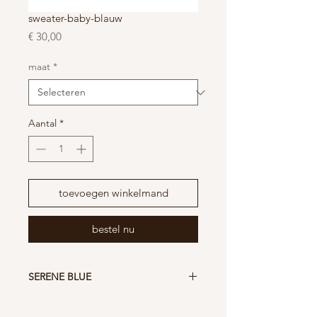
sweater-baby-blauw
Prijs
€ 30,00
maat
*
Aantal
*
toevoegen winkelmand
bestel nu
SERENE BLUE
- 85% Gesponnen en gekamd